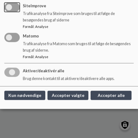
Højelse Skole
o
SiteImprove
l
Baunebjergvej 1C, 4623 Lille Skensved
Trafikanalyse fra Siteimprove som bruges til at følge de
d
hoejelseskole@koege.dk
besøgendes brug af siderne
e
Tlf. 56672760
Formål
:
Analyse
t
EAN NR.
5798007765439
Matomo
Tilgængelighedserklæring
Trafikanalyse fra Matomo som bruges til at følge de besøgendes
brug af siderne.
Sitemap
Formål
:
Analyse
Cookie politik
Aktiver/deaktivér alle
Brug denne kontakt til at aktivere/deaktivere alle apps.
Kun nødvendige
Accepter valgte
Accepter alle