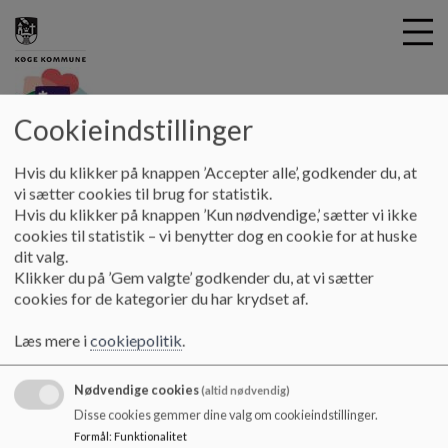
Cookieindstillinger
G
hoejelseskole
Hvis du klikker på knappen ’Accepter alle’, godkender du, at
å
Alt det praktiske
Karakterer
vi sætter cookies til brug for statistik.
t
Hvis du klikker på knappen ’Kun nødvendige,’ sætter vi ikke
i
cookies til statistik – vi benytter dog en cookie for at huske
Karakterer
l
dit valg.
h
Klikker du på ’Gem valgte’ godkender du, at vi sætter
o
cookies for de kategorier du har krydset af.
v
Skolens karakterer
e
Læs mere i
cookiepolitik
.
d
i
Nødvendige cookies
n
(altid nødvendig)
d
Disse cookies gemmer dine valg om cookieindstillinger.
h
Formål
:
Funktionalitet