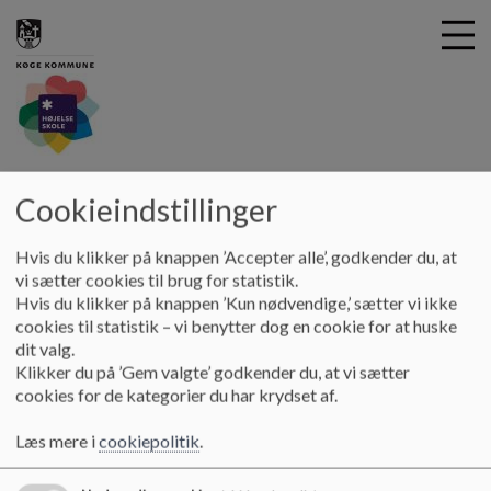
G
hoejelseskole
å
Cookieindstillinger
Vores DNA
Internationalt samarbejde NORDPLUS JUNIOR
t
i
Hvis du klikker på knappen ’Accepter alle’, godkender du, at
Internationalt samarbejde
l
vi sætter cookies til brug for statistik.
h
Hvis du klikker på knappen ’Kun nødvendige,’ sætter vi ikke
o
cookies til statistik – vi benytter dog en cookie for at huske
v
Højelse Skole har igennem mange år haft samarbejde med en islandsk
dit valg.
e
skole (Arskoli).
Klikker du på ’Gem valgte’ godkender du, at vi sætter
d
cookies for de kategorier du har krydset af.
i
Samarbejdet bygger på gensidig udveksling af elever og undervisere og
n
Læs mere i
cookiepolitik
.
er understøttet økonomisk af projektstøtte fra Nordplus Junior.
d
h
Sidst har vi haft et udvekslingsprogram med overskriften: Using new