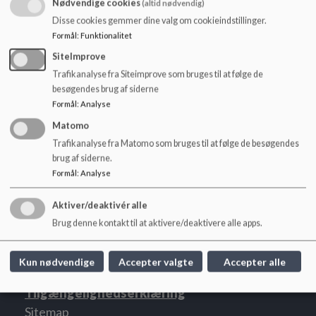
Nødvendige cookies
(altid nødvendig)
o
digital technologi in production of projects and presentations.
l
Disse cookies gemmer dine valg om cookieindstillinger.
d
Formål
:
Funktionalitet
Højelse Skole ønsker at åbne sig mod verden og skabe et kulturelt
e
SiteImprove
mangfoldig grundlag for vores elever.
t
Trafikanalyse fra Siteimprove som bruges til at følge de
besøgendes brug af siderne
Formål
:
Analyse
Matomo
Trafikanalyse fra Matomo som bruges til at følge de besøgendes
brug af siderne.
Formål
:
Analyse
Højelse Skole
Aktiver/deaktivér alle
Baunebjergvej 1C, 4623 Lille Skensved
Brug denne kontakt til at aktivere/deaktivere alle apps.
hoejelseskole@koege.dk
Tlf. 56672760
Kun nødvendige
Accepter valgte
Accepter alle
EAN NR.
5798007765439
Tilgængelighedserklæring
Sitemap