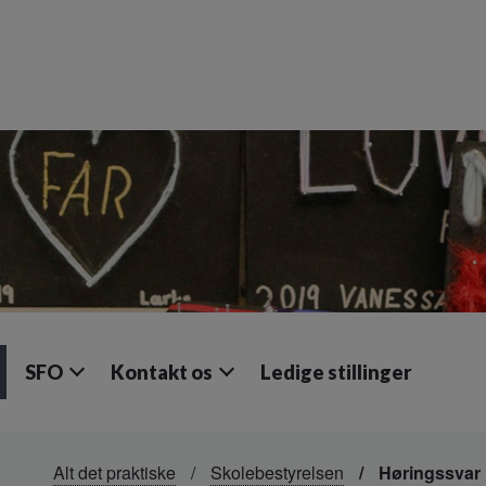
SFO
Kontakt os
Ledige stillinger
Alt det praktiske
Skolebestyrelsen
Høringssvar