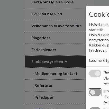
Fakta om Højelse Skole
Cookie
Skriv dit barn ind
Hvis du klik
Velkommen til nye forældre
statistik.
Hvis du klik
Ringetider
benytter dog
Klikker du p
Feriekalender
krydset af.
Læs mere i
Skolebestyrelsen
Nød
Medlemmer og kontakt
Dis
For
Referater
Sit
Principper
Traf
For