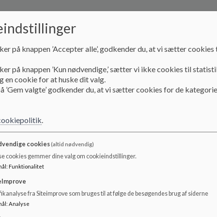
Høringssvar
indstillinger
ker på knappen ’Accepter alle’, godkender du, at vi sætter cookies t
Skolebestyrelsens høringssvar
ker på knappen ’Kun nødvendige,’ sætter vi ikke cookies til statisti
Dokumenter
 en cookie for at huske dit valg.
å ’Gem valgte’ godkender du, at vi sætter cookies for de kategorie
Hoeringssvar_aktiv-tilstedevaerelse-april-2020_0.pdf
cookiepolitik
.
HøringssvarHoejelseskole_gode-skoler_maj2020_0.pdf
vendige cookies
(altid nødvendig)
se cookies gemmer dine valg om cookieindstillinger.
Høringssvar_tildelingsmodel_2020-2023_dec-2019_0.pdf
mål
:
Funktionalitet
eImprove
ikanalyse fra Siteimprove som bruges til at følge de besøgendes brug af siderne
Horingssvar_Hoejelseskole_BU-politik_november-2019_0.pdf
mål
:
Analyse