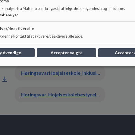
tomo
HøringssvarHoejelseskole_Besparelse_Budget_2020-23_okt-2019_0.pdf
fikanalyse fra Matomo som bruges til at følge de besøgendes brug af siderne.
mål
:
Analyse
iver/deaktivér alle
Horingsvar_Hojelseskolebestyrelse_budget2019-22_september2019_0.pdf
 denne kontakt til at aktivere/deaktivere alle apps.
HøringssvarHoejelseskole_budgeanalyse-spareforsalg_maj2019_0.pdf
nødvendige
Accepter valgte
Accepter 
HøringssvarHoejelseskole_inklusionsstrategi_januar_2019_0.pdf
Horingsvar_Hojelseskolebestyrelse_besparelser_juni-2018_0.pdf