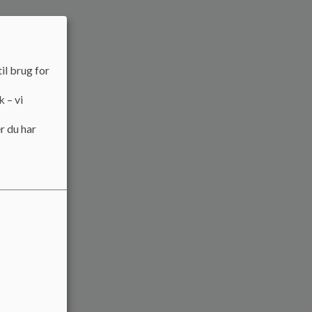
il brug for
k – vi
r du har