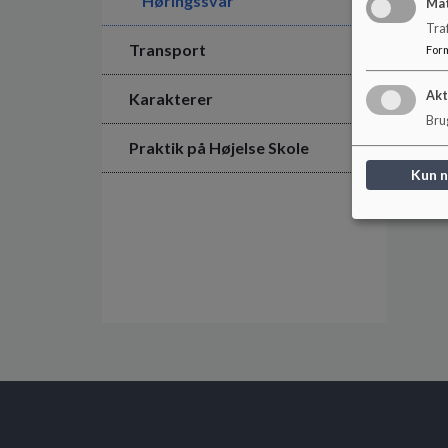
Høringssvar
Ma
Tra
Transport
For
Akt
Karakterer
Brug
Praktik på Højelse Skole
Kun 