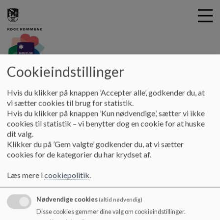
Cookieindstillinger
G
hoejelseskole
å
Vores DNA
Hvis du klikker på knappen ’Accepter alle’, godkender du, at
t
vi sætter cookies til brug for statistik.
i
Hvis du klikker på knappen ’Kun nødvendige,’ sætter vi ikke
Vores fundament
l
cookies til statistik – vi benytter dog en cookie for at huske
h
dit valg.
o
Klikker du på ’Gem valgte’ godkender du, at vi sætter
v
cookies for de kategorier du har krydset af.
Højelse Skole har i 2023 udarbejdet et nyt fundament.
e
d
Læs mere i
cookiepolitik
.
Fundamentet er vores vejviser for hvad vi står for,
i
hviler på og hvilken vej vi ønsker at træde fremad.
n
Nødvendige cookies
(altid nødvendig)
d
Dette træder i stedet for vores tidligere
Disse cookies gemmer dine valg om cookieindstillinger.
h
værdigrundlag.