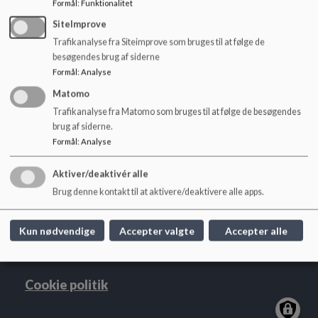
Formål
:
Funktionalitet
o
Dokumenter
l
SiteImprove
d
Trafikanalyse fra Siteimprove som bruges til at følge de
Fundamentet
e
besøgendes brug af siderne
t
Formål
:
Analyse
Matomo
Trafikanalyse fra Matomo som bruges til at følge de besøgendes
brug af siderne.
Højelse Skole
Formål
:
Analyse
Baunebjergvej 1C, 4623 Lille Skensved
hoejelseskole@koege.dk
Aktiver/deaktivér alle
Tlf. 56672760
Brug denne kontakt til at aktivere/deaktivere alle apps.
EAN NR.
5798007765439
Tilgængelighedserklæring
Kun nødvendige
Accepter valgte
Accepter alle
Sitemap
Cookie politik