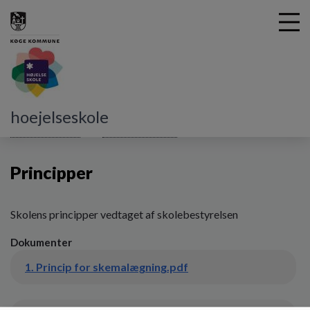
G
hoejelseskole
å
Alt det praktiske
Skolebestyrelsen
Principper
t
i
Principper
l
h
o
v
Skolens principper vedtaget af skolebestyrelsen
e
Dokumenter
d
i
1. Princip for skemalægning.pdf
n
d
h