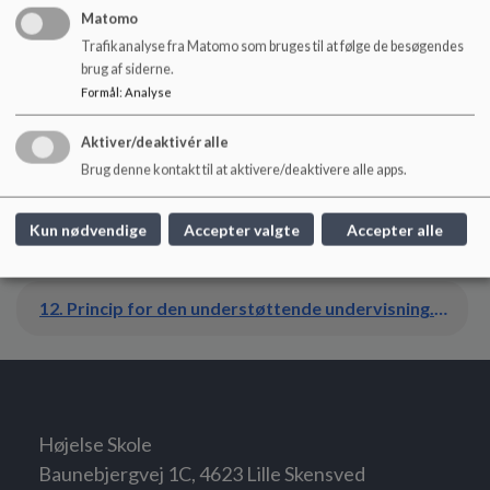
Matomo
Trafikanalyse fra Matomo som bruges til at følge de besøgendes
9. Princip vedr. trivsel tryghed og mobning.pdf
brug af siderne.
Formål
:
Analyse
Aktiver/deaktivér alle
10. Princip for brobygning mellem børnehave og skole-SFO (liggende).pdf
Brug denne kontakt til at aktivere/deaktivere alle apps.
11. Princip for sundhed.pdf
Kun nødvendige
Accepter valgte
Accepter alle
12. Princip for den understøttende undervisning.pdf
Højelse Skole
Baunebjergvej 1C, 4623 Lille Skensved