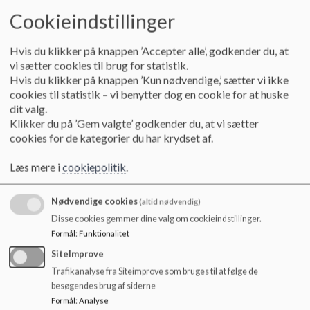
o
2. Princip for fagfordeling.pdf
Cookieindstillinger
l
d
e
Hvis du klikker på knappen ’Accepter alle’, godkender du, at
3. Princip for lejrskoler ekskursioner mm..pdf
t
vi sætter cookies til brug for statistik.
Hvis du klikker på knappen ’Kun nødvendige,’ sætter vi ikke
cookies til statistik – vi benytter dog en cookie for at huske
4. Princip for lokaler.pdf
dit valg.
Klikker du på ’Gem valgte’ godkender du, at vi sætter
cookies for de kategorier du har krydset af.
5. Princip for skolehjem samarbejdet.pdf
Læs mere i
cookiepolitik
.
Nødvendige cookies
(altid nødvendig)
6. Princip for underretning om elevens udbytte af undervisningen.pdf
Disse cookies gemmer dine valg om cookieindstillinger.
Formål
:
Funktionalitet
7. Princip for elevbetaling i forbindelse med forplejningsudgifter ved lejrskoler.pdf
SiteImprove
Trafikanalyse fra Siteimprove som bruges til at følge de
besøgendes brug af siderne
Formål
:
Analyse
8. Princip for klassekasser.pdf