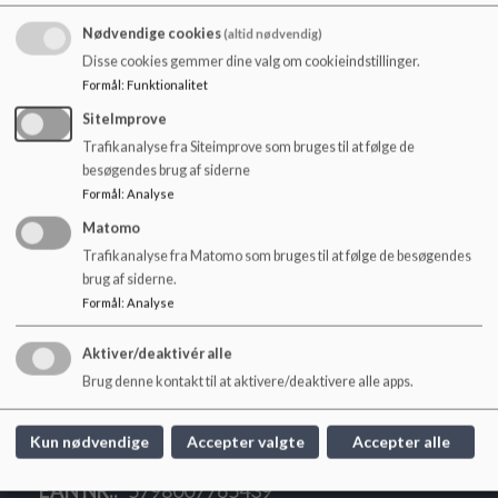
o
UK er GRATIS
l
Nødvendige cookies
(altid nødvendig)
d
Disse cookies gemmer dine valg om cookieindstillinger.
Der laves opslag på AULA mv. og lokalt, som 7-9.klasses
e
Formål
:
Funktionalitet
børn og forældre kan se. .
t
SiteImprove
Telefonnummer til UK er samme som til Klubben: 56 67 27
Trafikanalyse fra Siteimprove som bruges til at følge de
96
besøgendes brug af siderne
Formål
:
Analyse
Leder - Maibrith Egelund
Matomo
Trafikanalyse fra Matomo som bruges til at følge de besøgendes
brug af siderne.
Formål
:
Analyse
Aktiver/deaktivér alle
Højelse Skole
Brug denne kontakt til at aktivere/deaktivere alle apps.
Baunebjergvej 1C, 4623 Lille Skensved
hoejelseskole@koege.dk
Kun nødvendige
Accepter valgte
Accepter alle
Tlf. 56672760
EAN NR.
5798007765439