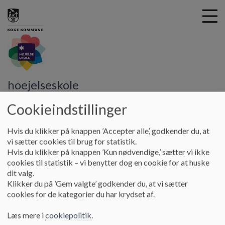
G
hoejelseskole
å
SFO
UK - Ungdomsklub
t
Cookieindstillinger
i
UK - Ungdomsklub
l
Hvis du klikker på knappen ’Accepter alle’, godkender du, at
h
vi sætter cookies til brug for statistik.
o
Hvis du klikker på knappen ’Kun nødvendige,’ sætter vi ikke
v
Ungdomsklubben på Højelse
cookies til statistik – vi benytter dog en cookie for at huske
e
dit valg.
UK på Højelse er for alle unge i Køge fra 7.klasse - 18år, og
d
Klikker du på ’Gem valgte’ godkender du, at vi sætter
besøges mest af unge fra Højelse skole.
i
cookies for de kategorier du har krydset af.
n
UK har åbent tirsdag og Torsdag fra kl.18.00-21.00., og
d
Læs mere i
cookiepolitik
.
holder til i SFO 2´s lokaler.
h