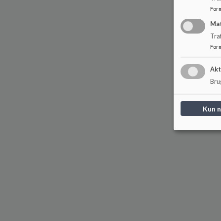
For
Ma
Tra
For
Akt
Brug
Kun 