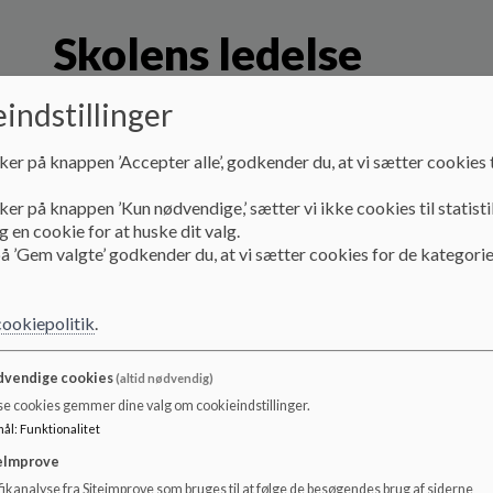
Skolens ledelse
indstillinger
ker på knappen ’Accepter alle’, godkender du, at vi sætter cookies t
ker på knappen ’Kun nødvendige,’ sætter vi ikke cookies til statisti
 en cookie for at huske dit valg.
å ’Gem valgte’ godkender du, at vi sætter cookies for de kategorie
Skoleleder Tommy Brun Larsen
cookiepolitik
.
Tlf. 56 67 27 60 / 27 13 02 80
vendige cookies
(altid nødvendig)
e-mail:
tommy.brun.larsen@koege.dk
se cookies gemmer dine valg om cookieindstillinger.
mål
:
Funktionalitet
eImprove
ikanalyse fra Siteimprove som bruges til at følge de besøgendes brug af siderne