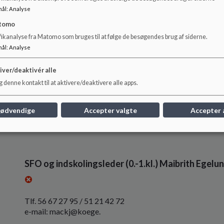
mål
:
Analyse
tomo
fikanalyse fra Matomo som bruges til at følge de besøgendes brug af siderne.
mål
:
Analyse
iver/deaktivér alle
 denne kontakt til at aktivere/deaktivere alle apps.
Viceskoleleder Neel Andersen
Tlf. 56 67 27 60 / 23 99 66 08
nødvendige
Accepter valgte
Accepter 
e-mail:
neel.andersen@koege.dk
SFO og indskolingsleder (0.-1.kl.) Maibrith Egelu
Tlf. 56 67 27 95 / 51 21 42 72
e-mail: mackj@koege.