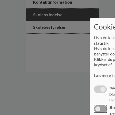
Kontaktinformation
Skolens ledelse
Cookie
Skolebestyrelsen
Hvis du klik
statistik.
Hvis du klik
benytter dog
Klikker du p
krydset af.
Læs mere i
Nød
Dis
For
Sit
Traf