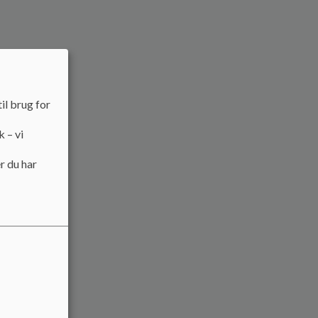
il brug for
k – vi
r du har